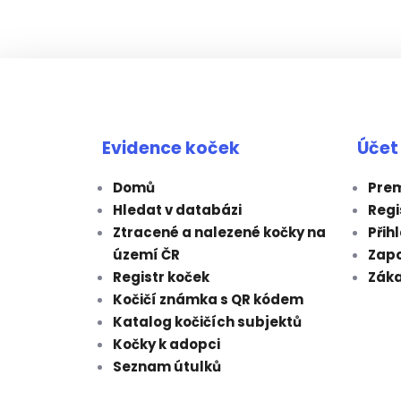
Evidence koček
Účet
Domů
Prem
Hledat v databázi
Regi
Ztracené a nalezené kočky na
Přih
území ČR
Zap
Registr koček
Záka
Kočičí známka s QR kódem
Katalog kočičích subjektů
Kočky k adopci
Seznam útulků