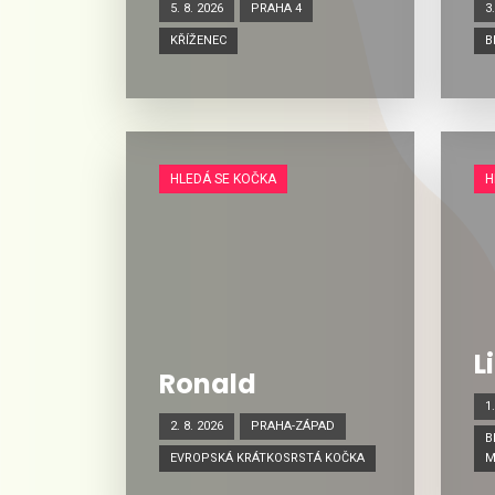
5. 8. 2026
PRAHA 4
3
KŘÍŽENEC
B
HLEDÁ SE KOČKA
H
L
Ronald
1
2. 8. 2026
PRAHA-ZÁPAD
B
EVROPSKÁ KRÁTKOSRSTÁ KOČKA
M