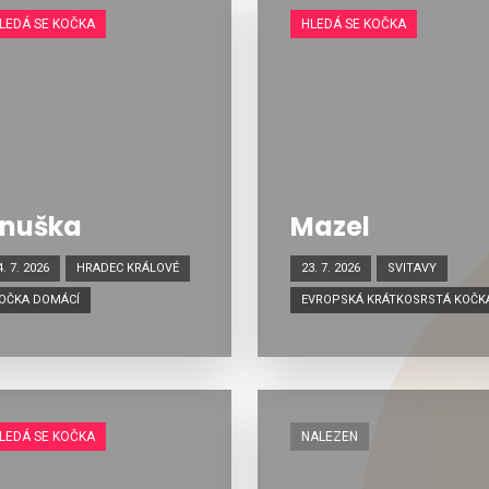
LEDÁ SE KOČKA
HLEDÁ SE KOČKA
nuška
Mazel
4. 7. 2026
HRADEC KRÁLOVÉ
23. 7. 2026
SVITAVY
OČKA DOMÁCÍ
EVROPSKÁ KRÁTKOSRSTÁ KOČK
LEDÁ SE KOČKA
NALEZEN