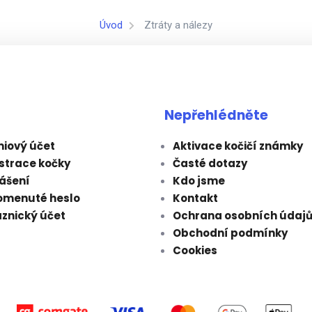
Úvod
Ztráty a nálezy
Nepřehlédněte
iový účet
Aktivace kočičí známky
strace kočky
Časté dotazy
lášení
Kdo jsme
omenuté heslo
Kontakt
znický účet
Ochrana osobních údaj
Obchodní podmínky
Cookies