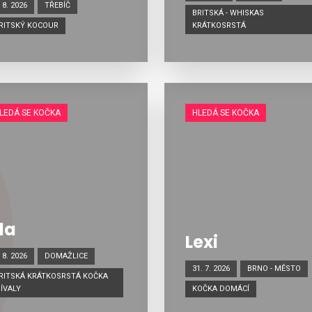
. 8. 2026
TŘEBÍČ
BRITSKÁ - WHISKAS
RITSKÝ KOCOUR
KRÁTKOSRSTÁ
LEDÁ SE KOČKA
HLEDÁ SE KOČKA
ila
Lexi
. 8. 2026
DOMAŽLICE
31. 7. 2026
BRNO - MĚSTO
RITSKÁ KRÁTKOSRSTÁ KOČKA
ÍVALY
KOČKA DOMÁCÍ