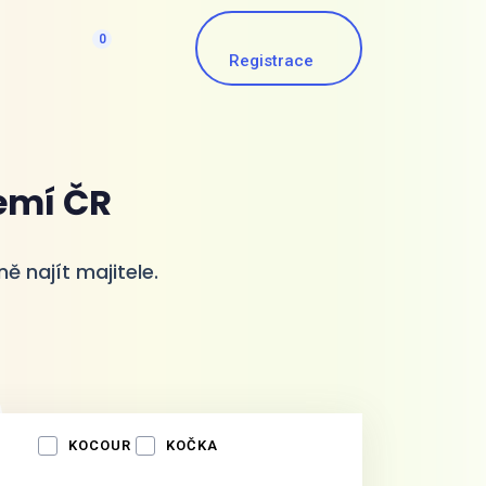
0
Registrace
emí ČR
ě najít majitele.
KOCOUR
KOČKA