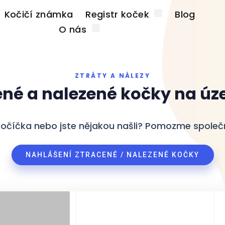
Kočičí známka
Registr koček
Blog
O nás
ZTRÁTY A NÁLEZY
ené a nalezené kočky na úz
kočíčka nebo jste nějakou našli? Pomozme společn
NAHLÁŠENÍ ZTRACENÉ / NALEZENÉ KOČKY