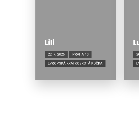
Lili
L
22. 7. 2026
PRAHA 10
2
EVROPSKÁ KRÁTKOSRSTÁ KOČKA
E