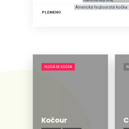
PLEMENO
HLEDÁ SE KOČKA
N
Kočour
C