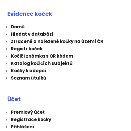
Evidence koček
Domů
Hledat v databázi
Ztracené a nalezené kočky na území ČR
Registr koček
Kočičí známka s QR kódem
Katalog kočičích subjektů
Kočky k adopci
Seznam útulků
Účet
Premiový účet
Registrace kočky
Přihlášení