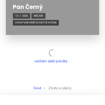
Pan Černý
13. 7. 2026
MĚLNÍK
EVROPSKÁ KRÁTKOSRSTÁ KOČKA
načítám další položky ...
Úvod
Ztráty a nálezy