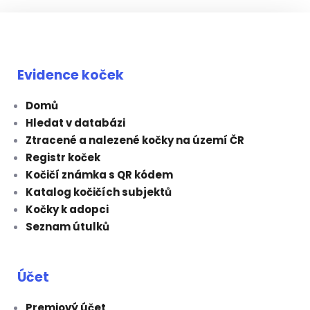
Evidence koček
Domů
Hledat v databázi
Ztracené a nalezené kočky na území ČR
Registr koček
Kočičí známka s QR kódem
Katalog kočičích subjektů
Kočky k adopci
Seznam útulků
Účet
Premiový účet