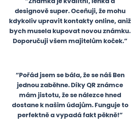
“Známka je kvalitní, lehká a
designově super. Oceňuji, že mohu
kdykoliv upravit kontakty online, aniž
bych musela kupovat novou známku.
Doporučuji všem majitelům koček.”
“Pořád jsem se bála, že se náš Ben
jednou zaběhne. Díky QR známce
mám jistotu, že se nálezce hned
dostane k našim údajům. Funguje to
perfektně a vypadá fakt pěkně!”