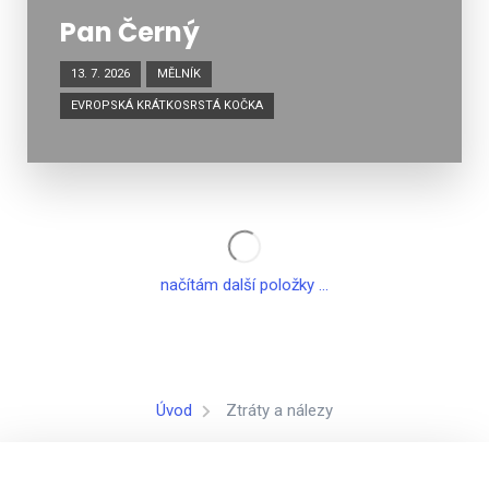
Pan Černý
13. 7. 2026
MĚLNÍK
EVROPSKÁ KRÁTKOSRSTÁ KOČKA
načítám další položky ...
Úvod
Ztráty a nálezy