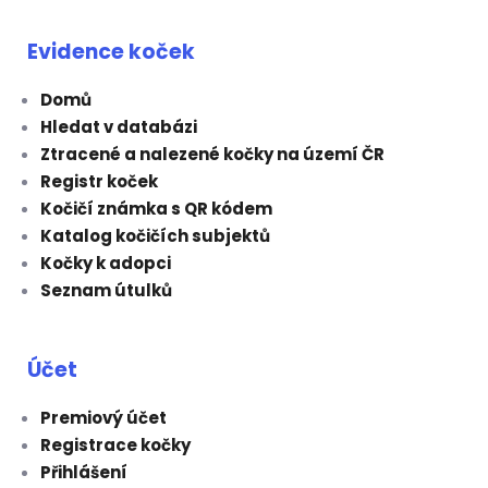
Evidence koček
Domů
Hledat v databázi
Ztracené a nalezené kočky na území ČR
Registr koček
Kočičí známka s QR kódem
Katalog kočičích subjektů
Kočky k adopci
Seznam útulků
Účet
Premiový účet
Registrace kočky
Přihlášení