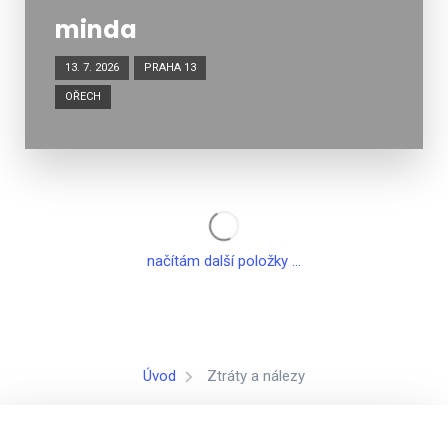
minda
13. 7. 2026
PRAHA 13
OŘECH
načítám další položky ...
Úvod
Ztráty a nálezy