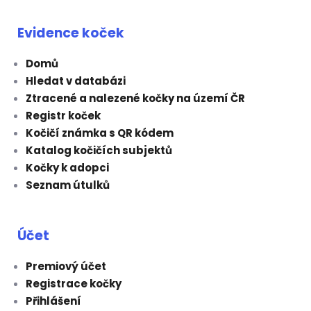
Evidence koček
Domů
Hledat v databázi
Ztracené a nalezené kočky na území ČR
Registr koček
Kočičí známka s QR kódem
Katalog kočičích subjektů
Kočky k adopci
Seznam útulků
Účet
Premiový účet
Registrace kočky
Přihlášení