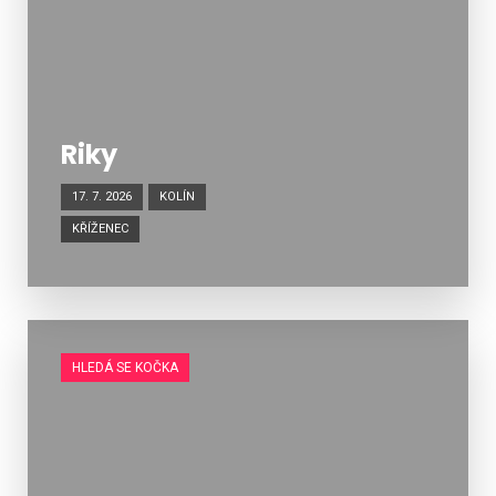
Riky
17. 7. 2026
KOLÍN
KŘÍŽENEC
HLEDÁ SE KOČKA