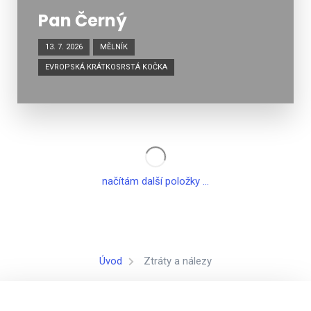
Pan Černý
13. 7. 2026
MĚLNÍK
EVROPSKÁ KRÁTKOSRSTÁ KOČKA
načítám další položky ...
Úvod
Ztráty a nálezy