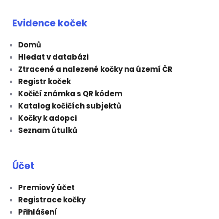
Evidence koček
Domů
Hledat v databázi
Ztracené a nalezené kočky na území ČR
Registr koček
Kočičí známka s QR kódem
Katalog kočičích subjektů
Kočky k adopci
Seznam útulků
Účet
Premiový účet
Registrace kočky
Přihlášení