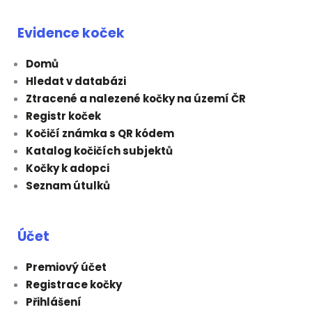
Evidence koček
Domů
Hledat v databázi
Ztracené a nalezené kočky na území ČR
Registr koček
Kočičí známka s QR kódem
Katalog kočičích subjektů
Kočky k adopci
Seznam útulků
Účet
Premiový účet
Registrace kočky
Přihlášení