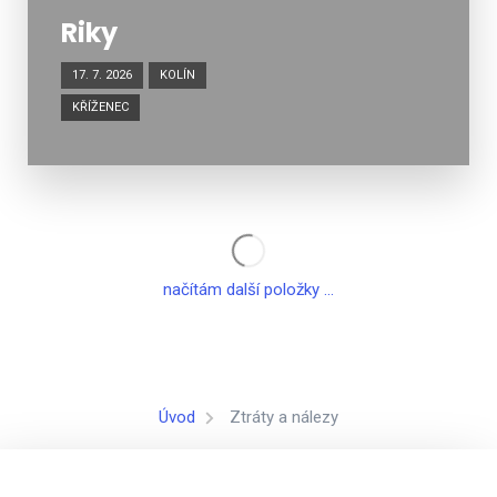
Riky
17. 7. 2026
KOLÍN
KŘÍŽENEC
načítám další položky ...
Úvod
Ztráty a nálezy