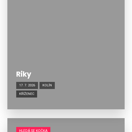
Riky
17. 7. 2026
KOLÍN
KŘÍŽENEC
HLEDÁ SE KOČKA