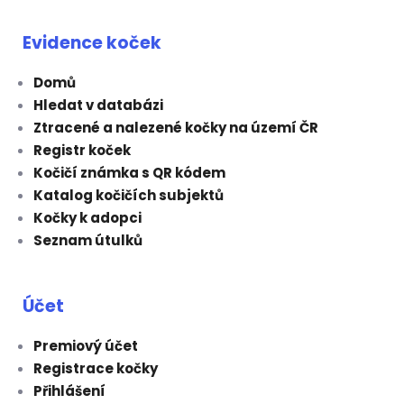
Evidence koček
Domů
Hledat v databázi
Ztracené a nalezené kočky na území ČR
Registr koček
Kočičí známka s QR kódem
Katalog kočičích subjektů
Kočky k adopci
Seznam útulků
Účet
Premiový účet
Registrace kočky
Přihlášení