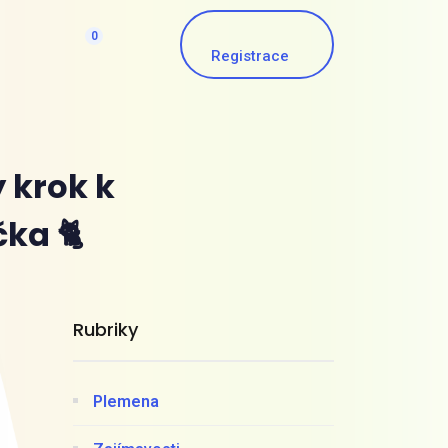
0
Registrace
ý krok k
ka 🐈
Rubriky
Plemena