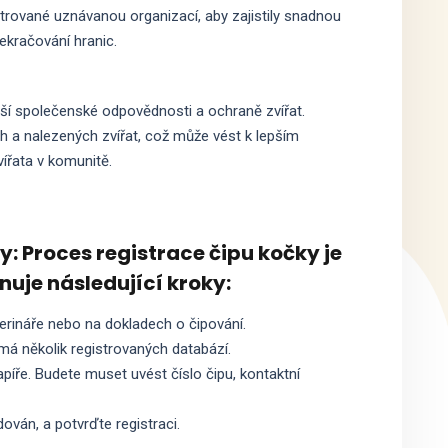
strované uznávanou organizací, aby zajistily snadnou
řekračování hranic.
tší společenské odpovědnosti a ochraně zvířat.
 a nalezených zvířat, což může vést k lepším
vířata v komunitě.
y: Proces registrace čipu kočky je
uje následující kroky:
terináře nebo na dokladech o čipování.
má několik registrovaných databází.
apíře. Budete muset uvést číslo čipu, kontaktní
dován, a potvrďte registraci.