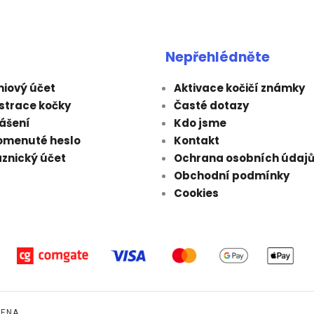
Nepřehlédněte
iový účet
Aktivace kočičí známky
strace kočky
Časté dotazy
lášení
Kdo jsme
omenuté heslo
Kontakt
znický účet
Ochrana osobních údaj
Obchodní podmínky
Cookies
ENA.