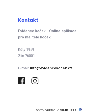
Kontakt
Evidence koček - Online aplikace
pro majitele koček
Kúty 1959
ů
Zlín 76001
E-mail:
info@evidencekocek.cz
VYTVOŘENO V
SIMPLESS