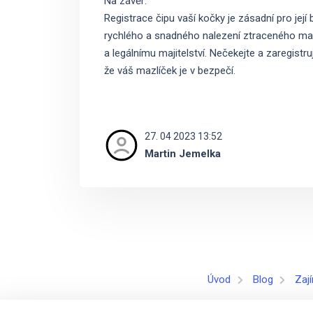
Na závěr:
Registrace čipu vaší kočky je zásadní pro její
rychlého a snadného nalezení ztraceného mazlí
a legálnímu majitelství. Nečekejte a zaregistrujt
že váš mazlíček je v bezpečí.
27. 04 2023 13:52
Martin Jemelka
Úvod
Blog
Zaj