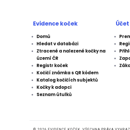
Evidence koček
Účet
Domů
Prem
Hledat v databázi
Regi
Ztracené a nalezené kočky na
Přih
území ČR
Zap
Registr koček
Záka
Kočičí známka s QR kódem
Katalog kočičích subjektů
Kočky k adopci
Seznam útulků
© 2026 EVIDENCE KOČEK. VŠECHNA PRÁVA VYHRAZ