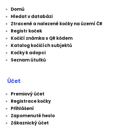
Domů
Hledat v databázi
Ztracené a nalezené kočky na území ČR
Registr koček
Kočičí známka s QR kódem
Katalog kočičích subjektů
Kočky k adopci
Seznam útulků
Účet
Premiový účet
Registrace kočky
Přihlášení
Zapomenuté heslo
Zákaznický účet