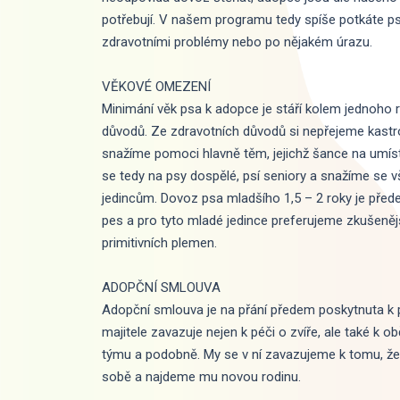
potřebují. V našem programu tedy spíše potkáte psy
zdravotními problémy nebo po nějakém úrazu.
VĚKOVÉ OMEZENÍ
Minimání věk psa k adopce je stáří kolem jednoho r
důvodů. Ze zdravotních důvodů si nepřejeme kastr
snažíme pomoci hlavně těm, jejichž šance na umíst
se tedy na psy dospělé, psí seniory a snažíme se
jedincům. Dovoz psa mladšího 1,5 – 2 roky je před
pes a pro tyto mladé jedince preferujeme zkušeněj
primitivních plemen.
ADOPČNÍ SMLOUVA
Adopční smlouva je na přání předem poskytnuta k p
majitele zavazuje nejen k péči o zvíře, ale také 
týmu a podobně. My se v ní zavazujeme k tomu, že
sobě a najdeme mu novou rodinu.