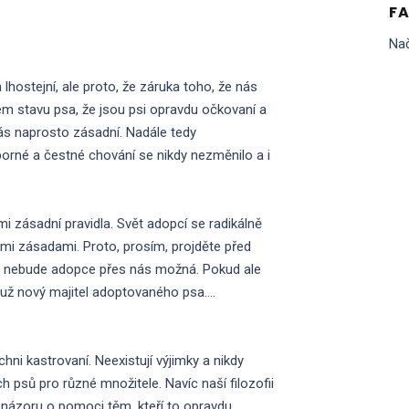
F
Nač
lhostejní, ale proto, že záruka toho, že nás
ém stavu psa, že jsou psi opravdu očkovaní a
nás naprosto zásadní. Nadále tedy
orné a čestné chování se nikdy nezměnilo a i
 zásadní pravidla. Svět adopcí se radikálně
mi zásadami. Proto, prosím, projděte před
e, nebude adopce přes nás možná. Pokud ale
 už nový majitel adoptovaného psa….
hni kastrovaní. Neexistují výjimky a nikdy
psů pro různé množitele. Navíc naší filozofii
názoru o pomoci těm, kteří to opravdu