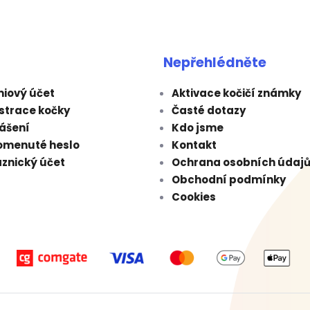
Nepřehlédněte
iový účet
Aktivace kočičí známky
strace kočky
Časté dotazy
lášení
Kdo jsme
omenuté heslo
Kontakt
znický účet
Ochrana osobních údaj
Obchodní podmínky
Cookies