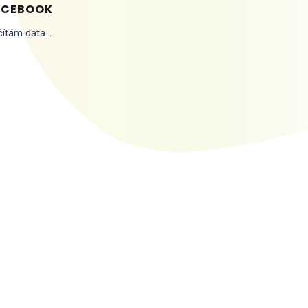
ACEBOOK
ítám data...