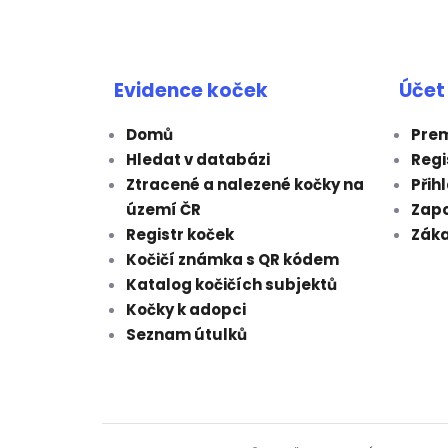
Evidence koček
Účet
Domů
Prem
Hledat v databázi
Regi
Ztracené a nalezené kočky na
Přih
území ČR
Zap
Registr koček
Záka
Kočičí známka s QR kódem
Katalog kočičích subjektů
Kočky k adopci
Seznam útulků