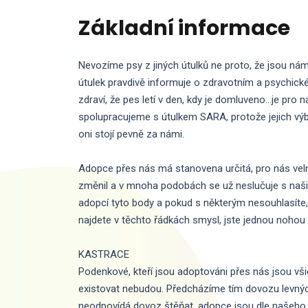
Základní informace
Nevozíme psy z jiných útulků ne proto, že jsou nám 
útulek pravdivě informuje o zdravotním a psychick
zdraví, že pes letí v den, kdy je domluveno…je pro 
spolupracujeme s útulkem SARA, protože jejich výb
oni stojí pevně za námi.
Adopce přes nás má stanovena určitá, pro nás velmi
změnil a v mnoha podobách se už neslučuje s naši
adopcí tyto body a pokud s některým nesouhlasít
najdete v těchto řádkách smysl, jste jednou nohou
KASTRACE
Podenkové, kteří jsou adoptováni přes nás jsou všic
existovat nebudou. Předcházíme tím dovozu levných 
neodpovídá dovoz štěňat, adopce jsou dle našeho 