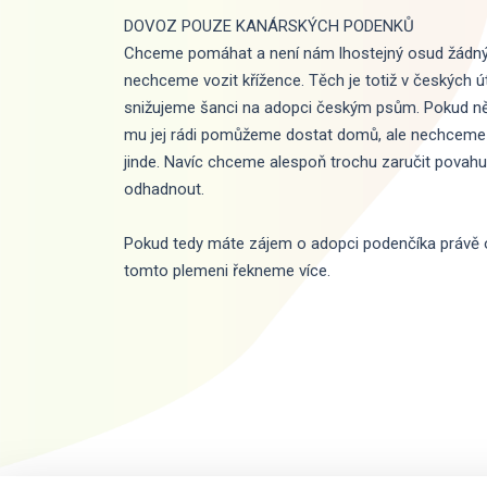
DOVOZ POUZE KANÁRSKÝCH PODENKŮ
Chceme pomáhat a není nám lhostejný osud žádný
nechceme vozit křížence. Těch je totiž v českých 
snižujeme šanci na adopci českým psům. Pokud ně
mu jej rádi pomůžeme dostat domů, ale nechceme 
jinde. Navíc chceme alespoň trochu zaručit povah
odhadnout.
Pokud tedy máte zájem o adopci podenčíka právě o
tomto plemeni řekneme více.