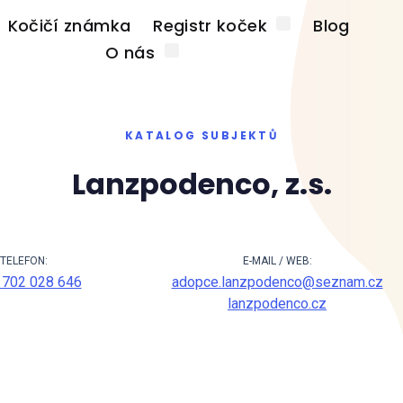
Kočičí známka
Registr koček
Blog
O nás
KATALOG SUBJEKTŮ
Lanzpodenco, z.s.
TELEFON:
E-MAIL / WEB:
 702 028 646
adopce.lanzpodenco@seznam.cz
lanzpodenco.cz