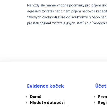
Ne vždy ale máme vhodné podmínky pro příjem urči
agresivní zvířata) nebo nám příjem nedovolí kapac
takových okolností zvíře od soukromých osob neb
přestali přijímat zvířata z jiných států (o důvodec
Evidence koček
Účet
Domů
Prem
Hledat v databázi
Regi