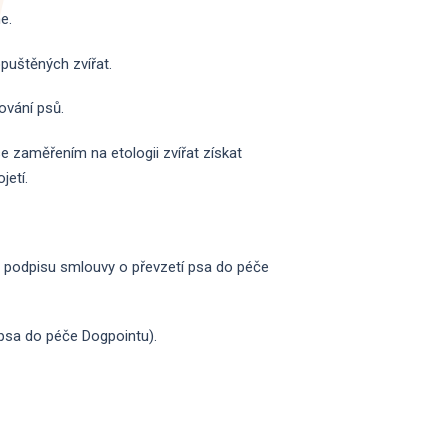
e.
puštěných zvířat.
ování psů.
 zaměřením na etologii zvířat získat
jetí.
(po podpisu smlouvy o převzetí psa do péče
psa do péče Dogpointu).