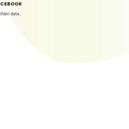
ACEBOOK
ítám data...