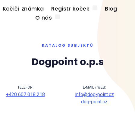
Kočičí známka
Registr koček
Blog
O nás
KATALOG SUBJEKTŮ
Dogpoint o.p.s
TELEFON:
E-MAIL / WEB:
+420 607 018 218
info@dog-point.cz
dog-point.cz