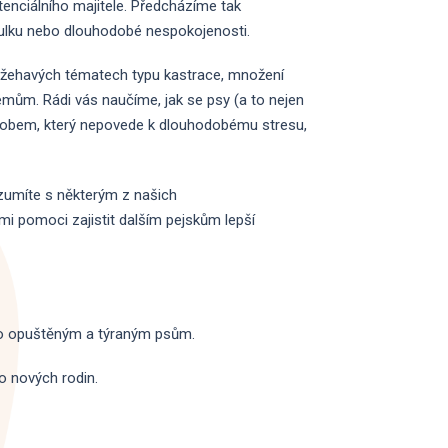
enciálního majitele. Předcházíme tak
ulku nebo dlouhodobé nespokojenosti.
 ožehavých tématech typu kastrace, množení
mům. Rádi vás naučíme, jak se psy (a to nejen
působem, který nepovede k dlouhodobému stresu,
umíte s některým z našich
mi pomoci zajistit dalším pejskům lepší
bo opuštěným a týraným psům.
o nových rodin.