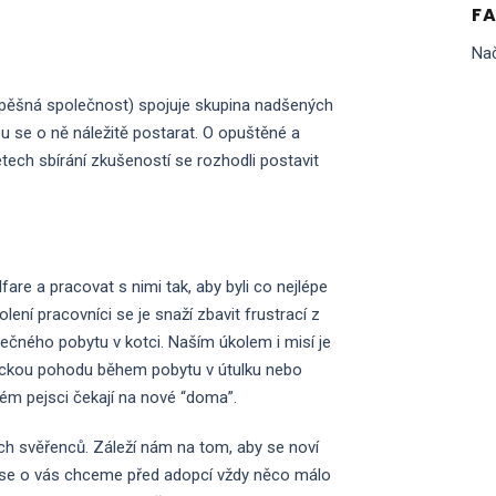
F
Nač
rospěšná společnost) spojuje skupina nadšených
u se o ně náležitě postarat. O opuštěné a
etech sbírání zkušeností se rozhodli postavit
fare a pracovat s nimi tak, aby byli co nejlépe
ení pracovníci se je snaží zbavit frustrací z
nečného pobytu v kotci. Naším úkolem i misí je
fyzickou pohodu během pobytu v útulku nebo
erém pejsci čekají na nové “doma”.
ch svěřenců. Záleží nám na tom, aby se noví
oto se o vás chceme před adopcí vždy něco málo