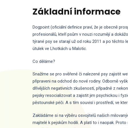
Základní informace
Dogpoint (oficiální definice praví, že je obecně p
profesionálů, kteří psům v nouzi rozumějí a dokážo
týrané psy se starají už od roku 2011 a po těchto l
útulek ve Lhotkách u Malotic.
Co děláme?
Snažíme se pro svěřené či nalezené psy zajistit wel
připraveni na odchod do nové rodiny. Odborně vyškol
dřívějších negativních zkušeností, případně z neko
pejsky resocializovat a zajistit jim psychickou i 
pěstounské péči. A s tím souvisí i prostředí, ve kt
Zakládáme si na výběru osvojitelů našich milovaný
majitelé k pejskům hodili. A platí to i naopak. Pr