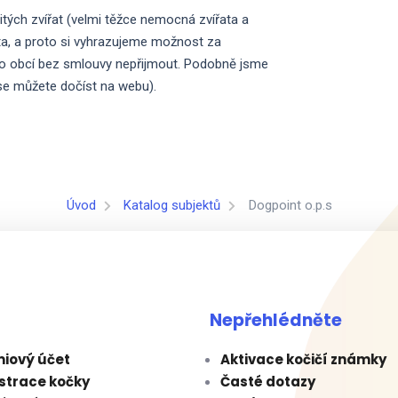
tých zvířat (velmi těžce nemocná zvířata a
ita, a proto si vyhrazujeme možnost za
o obcí bez smlouvy nepřijmout. Podobně jsme
h se můžete dočíst na webu).
Úvod
Katalog subjektů
Dogpoint o.p.s
Nepřehlédněte
iový účet
Aktivace kočičí známky
strace kočky
Časté dotazy