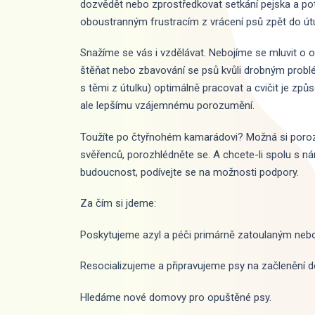
dozvědět nebo zprostředkovat setkání pejska a pot
oboustranným frustracím z vrácení psů zpět do út
Snažíme se vás i vzdělávat. Nebojíme se mluvit o
štěňat nebo zbavování se psů kvůli drobným problé
s těmi z útulku) optimálně pracovat a cvičit je z
ale lepšímu vzájemnému porozumění.
Toužíte po čtyřnohém kamarádovi? Možná si poroz
svěřenců, porozhlédněte se. A chcete-li spolu s ná
budoucnost, podívejte se na možnosti podpory.
Za čím si jdeme:
Poskytujeme azyl a péči primárně zatoulaným ne
Resocializujeme a připravujeme psy na začlenění d
Hledáme nové domovy pro opuštěné psy.