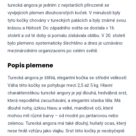
turecká angora je jedním z nejstarších přirozeně se
vyvíjejících plemen dlouhosrstých koček. V minulosti byly
tyto kočky chovány v tureckých palácích a byly známé svou
krásou a hbitostí. Do západního světa se dostala v 16.
století a od té doby si pomalu získávala oblibu. V 20. století
bylo plemeno systematicky šlechtěno a dnes je uznáváno
mezinárodními organizacemi po celém světě.
Popis plemene
Turecká angora je štíhlá, elegantní kočka se střední velikostí.
Váha této kočky se pohybuje mezi 2,5 až 5 kg. Hlavní
charakteristikou turecké angory je její dlouhá, hedvábná srst,
která nepodléhá zacuchávání, a elegantní stavba těla. Má
dlouhé nohy, úzkou hlavu a velké, mandlové oči, které
mohou mít různé barvy – od modré po jantarovou nebo
zelenou. Turecká angora má také dlouhý, huňatý ocas, který
nese hrdě vzhůru jako vlajku. Srst této kočky je neobyčejně