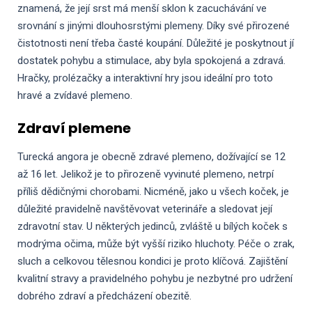
znamená, že její srst má menší sklon k zacuchávání ve
srovnání s jinými dlouhosrstými plemeny. Díky své přirozené
čistotnosti není třeba časté koupání. Důležité je poskytnout jí
dostatek pohybu a stimulace, aby byla spokojená a zdravá.
Hračky, prolézačky a interaktivní hry jsou ideální pro toto
hravé a zvídavé plemeno.
Zdraví plemene
Turecká angora je obecně zdravé plemeno, dožívající se 12
až 16 let. Jelikož je to přirozeně vyvinuté plemeno, netrpí
příliš dědičnými chorobami. Nicméně, jako u všech koček, je
důležité pravidelně navštěvovat veterináře a sledovat její
zdravotní stav. U některých jedinců, zvláště u bílých koček s
modrýma očima, může být vyšší riziko hluchoty. Péče o zrak,
sluch a celkovou tělesnou kondici je proto klíčová. Zajištění
kvalitní stravy a pravidelného pohybu je nezbytné pro udržení
dobrého zdraví a předcházení obezitě.