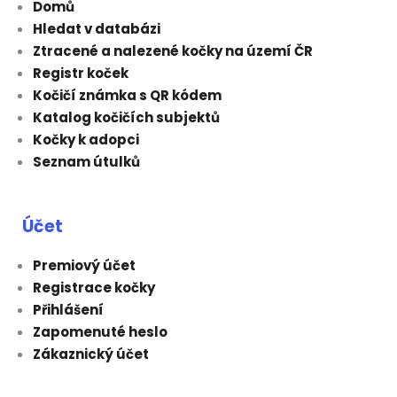
Domů
Hledat v databázi
Ztracené a nalezené kočky na území ČR
Registr koček
Kočičí známka s QR kódem
Katalog kočičích subjektů
Kočky k adopci
Seznam útulků
Účet
Premiový účet
Registrace kočky
Přihlášení
Zapomenuté heslo
Zákaznický účet