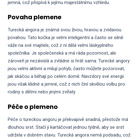
jemná, což přispívá k jejímu majestátnímu vzhledu.
Povaha plemene
Turecká angora je známá svou živou, hravou a zvídavou
povahou. Tato kočka je velmi inteligentní a často se silně
váže na své majitele, což z ní dělá velmi láskyplného
společníka. Je společenská a má ráda pozornost, ale
zároveň je nezávislá a zvládne si hrát sama. Turecké angory
jsou velmi aktivní a milují pohyb, často můžete pozorovat,
jak skáčou a běhají po celém domě. Navzdory své energii
jsou však klidné a jemné, což z nich činí skvělou volbu pro
rodiny s dětmi nebo jinými zvířaty.
Péče o plemeno
Péče o tureckou angoru je překvapivě snadná, přestože má
dlouhou srst. Stačí ji kartáčovat jednou týdně, aby se srst
udržela v dobrém stavu. Turecká angora nemá podsadu, což