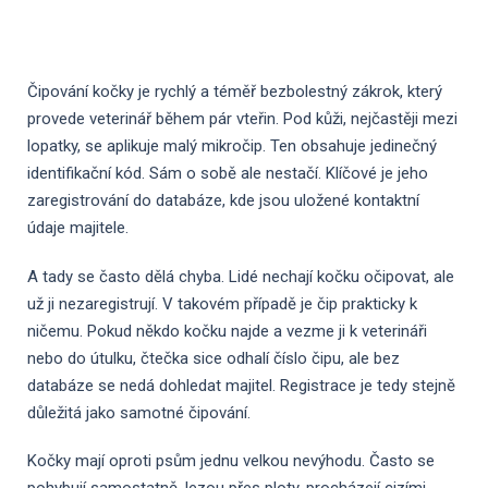
Čipování kočky je rychlý a téměř bezbolestný zákrok, který
provede veterinář během pár vteřin. Pod kůži, nejčastěji mezi
lopatky, se aplikuje malý mikročip. Ten obsahuje jedinečný
identifikační kód. Sám o sobě ale nestačí. Klíčové je jeho
zaregistrování do databáze, kde jsou uložené kontaktní
údaje majitele.
A tady se často dělá chyba. Lidé nechají kočku očipovat, ale
už ji nezaregistrují. V takovém případě je čip prakticky k
ničemu. Pokud někdo kočku najde a vezme ji k veterináři
nebo do útulku, čtečka sice odhalí číslo čipu, ale bez
databáze se nedá dohledat majitel. Registrace je tedy stejně
důležitá jako samotné čipování.
Kočky mají oproti psům jednu velkou nevýhodu. Často se