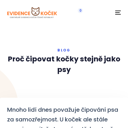
0
Navi
BLOG
Proč čipovat kočky stejně jako
psy
Mnoho lidí dnes považuje čipování psa
za samozřejmost. U koček ale stále