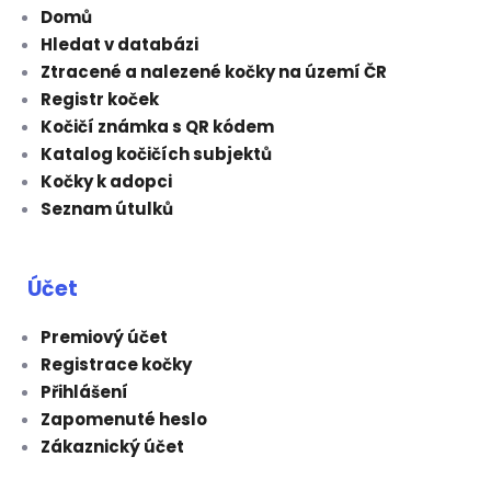
Domů
Hledat v databázi
Ztracené a nalezené kočky na území ČR
Registr koček
Kočičí známka s QR kódem
Katalog kočičích subjektů
Kočky k adopci
Seznam útulků
Účet
Premiový účet
Registrace kočky
Přihlášení
Zapomenuté heslo
Zákaznický účet