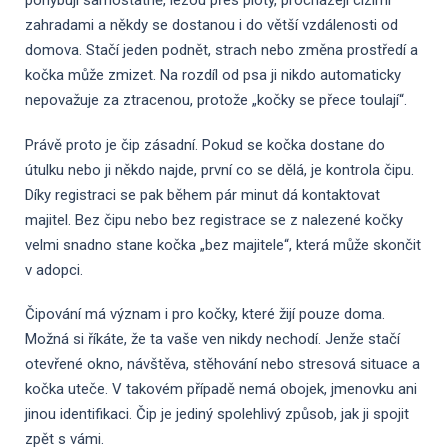
pohybují samostatně, lezou přes ploty, procházejí cizími
zahradami a někdy se dostanou i do větší vzdálenosti od
domova. Stačí jeden podnět, strach nebo změna prostředí a
kočka může zmizet. Na rozdíl od psa ji nikdo automaticky
nepovažuje za ztracenou, protože „kočky se přece toulají“.
Právě proto je čip zásadní. Pokud se kočka dostane do
útulku nebo ji někdo najde, první co se dělá, je kontrola čipu.
Díky registraci se pak během pár minut dá kontaktovat
majitel. Bez čipu nebo bez registrace se z nalezené kočky
velmi snadno stane kočka „bez majitele“, která může skončit
v adopci.
Čipování má význam i pro kočky, které žijí pouze doma.
Možná si říkáte, že ta vaše ven nikdy nechodí. Jenže stačí
otevřené okno, návštěva, stěhování nebo stresová situace a
kočka uteče. V takovém případě nemá obojek, jmenovku ani
jinou identifikaci. Čip je jediný spolehlivý způsob, jak ji spojit
zpět s vámi.