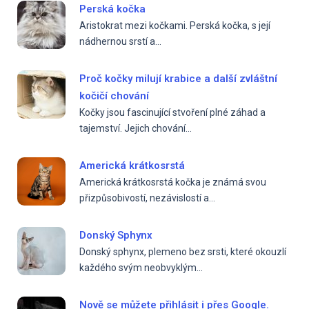
Perská kočka
Aristokrat mezi kočkami. Perská kočka, s její
nádhernou srstí a...
Proč kočky milují krabice a další zvláštní
kočičí chování
Kočky jsou fascinující stvoření plné záhad a
tajemství. Jejich chování...
Americká krátkosrstá
Americká krátkosrstá kočka je známá svou
přizpůsobivostí, nezávislostí a...
Donský Sphynx
Donský sphynx, plemeno bez srsti, které okouzlí
každého svým neobvyklým...
Nově se můžete přihlásit i přes Google.