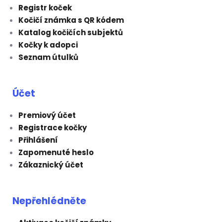
Registr koček
Kočičí známka s QR kódem
Katalog kočičích subjektů
Kočky k adopci
Seznam útulků
Účet
Premiový účet
Registrace kočky
Přihlášení
Zapomenuté heslo
Zákaznický účet
Nepřehlédněte