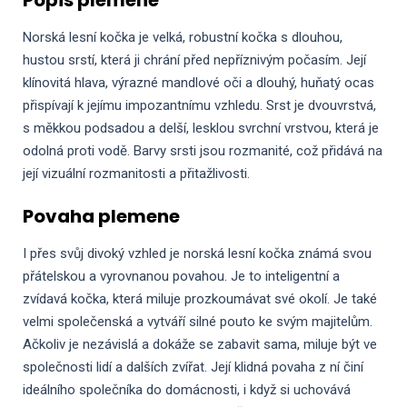
Norská lesní kočka je velká, robustní kočka s dlouhou,
hustou srstí, která ji chrání před nepříznivým počasím. Její
klínovitá hlava, výrazné mandlové oči a dlouhý, huňatý ocas
přispívají k jejímu impozantnímu vzhledu. Srst je dvouvrstvá,
s měkkou podsadou a delší, lesklou svrchní vrstvou, která je
odolná proti vodě. Barvy srsti jsou rozmanité, což přidává na
její vizuální rozmanitosti a přitažlivosti.
Povaha plemene
I přes svůj divoký vzhled je norská lesní kočka známá svou
přátelskou a vyrovnanou povahou. Je to inteligentní a
zvídavá kočka, která miluje prozkoumávat své okolí. Je také
velmi společenská a vytváří silné pouto ke svým majitelům.
Ačkoliv je nezávislá a dokáže se zabavit sama, miluje být ve
společnosti lidí a dalších zvířat. Její klidná povaha z ní činí
ideálního společníka do domácnosti, i když si uchovává