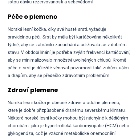
jistou dávku rezervovanosti a sebevědomí.
Péče o plemeno
Norská lesní kočka, díky své husté srsti, vyžaduje
pravidelnou péči. Srst by měla být kartáčována několikrát
týdně, aby se zabránilo zacuchání a udržovala se v dobrém
stavu. V období línání je potřeba zvýšit frekvenci kartáčování,
aby se minimalizovalo množství uvolněných chlupů. Kromě
péče o srst je důležité věnovat pozornost také zubům, uším
a drápům, aby se předešlo zdravotním problémům.
Zdraví plemene
Norská lesní kočka je obecně zdravé a odolné plemeno,
které je dobře přizpůsobené drsnému severskému klimatu.
Některé norské lesní kočky mohou být náchylné k dědičným
chorobám, jako je hypertrofická kardiomyopatie (HCM) nebo
glykogenóza, což je vzácné metabolické onemocnění.