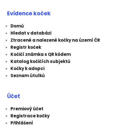
Evidence koček
Domů
Hledat v databázi
Ztracené a nalezené kočky na území ČR
Registr koček
Kočičí známka s QR kódem
Katalog kočičích subjektů
Kočky k adopci
Seznam útulků
Účet
Premiový účet
Registrace kočky
Přihlášení