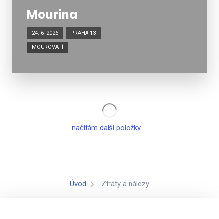
Mourina
24. 6. 2026
PRAHA 13
MOUROVATÍ
načítám další položky ...
Úvod
Ztráty a nálezy