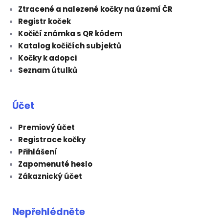
Ztracené a nalezené kočky na území ČR
Registr koček
Kočičí známka s QR kódem
Katalog kočičích subjektů
Kočky k adopci
Seznam útulků
Účet
Premiový účet
Registrace kočky
Přihlášení
Zapomenuté heslo
Zákaznický účet
Nepřehlédněte