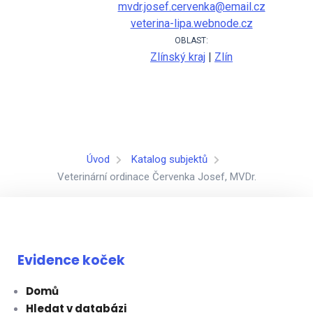
mvdr.josef.cervenka@email.cz
veterina-lipa.webnode.cz
OBLAST:
Zlínský kraj
|
Zlín
Úvod
Katalog subjektů
Veterinární ordinace Červenka Josef, MVDr.
Evidence koček
Domů
Hledat v databázi