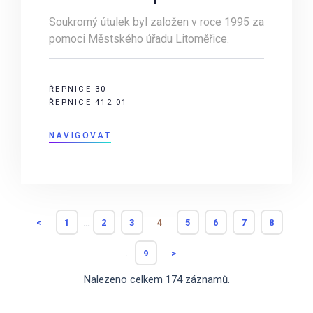
Soukromý útulek byl založen v roce 1995 za
pomoci Městského úřadu Litoměřice.
ŘEPNICE 30
ŘEPNICE 412 01
NAVIGOVAT
...
<
1
2
3
4
5
6
7
8
...
9
>
Nalezeno celkem 174 záznamů.