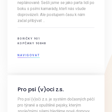
neplánovaně. Sešli jsme se jako parta lidí po
boku s psími kamarády, kteří nás všude
doprovázeli. Ale postupem času k nám
začal přibývat ...
BORIČKY 901
KOPČANY 90848
NAVIGOVAT
Pro psi (v)oci z.s.
Pro psí (v)oči z.s. je systém dočasných péčí
pro týrané a opuštěné pejsky, kterým
společnými silami hledáme nové domovy.