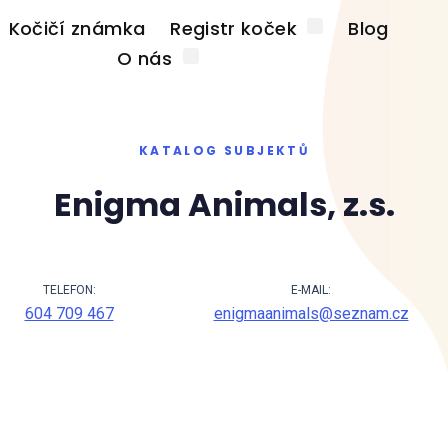
Kočičí známka
Registr koček
Blog
O nás
KATALOG SUBJEKTŮ
Enigma Animals, z.s.
TELEFON:
E-MAIL:
604 709 467
enigmaanimals@seznam.cz