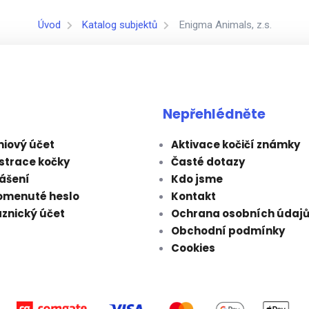
Úvod
Katalog subjektů
Enigma Animals, z.s.
Nepřehlédněte
iový účet
Aktivace kočičí známky
strace kočky
Časté dotazy
lášení
Kdo jsme
omenuté heslo
Kontakt
znický účet
Ochrana osobních údaj
Obchodní podmínky
Cookies