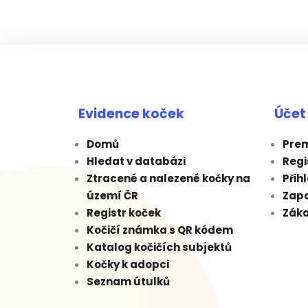
Evidence koček
Účet
Domů
Prem
Hledat v databázi
Regi
Ztracené a nalezené kočky na
Přih
území ČR
Zap
Registr koček
Záka
Kočičí známka s QR kódem
Katalog kočičích subjektů
Kočky k adopci
Seznam útulků